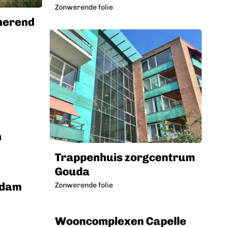
Zonwerende folie
merend
m
Trappenhuis zorgcentrum
Gouda
rdam
Zonwerende folie
Wooncomplexen Capelle