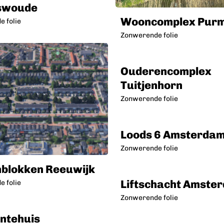
swoude
Wooncomplex Pur
 folie
Zonwerende folie
Ouderencomplex
Tuitjenhorn
Zonwerende folie
Loods 6 Amsterda
Zonwerende folie
blokken Reeuwijk
Liftschacht Amste
 folie
Zonwerende folie
ntehuis