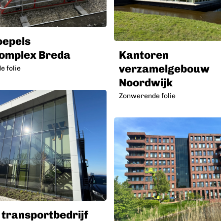
oepels
omplex Breda
Kantoren
verzamelgebouw
 folie
Noordwijk
Zonwerende folie
 transportbedrijf