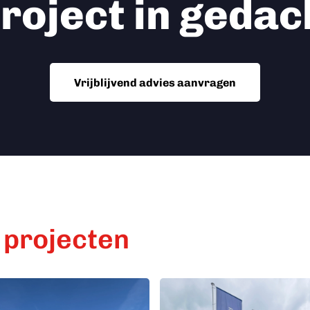
roject in geda
Vrijblijvend advies aanvragen
 projecten