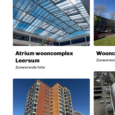
Atrium wooncomplex
Woonc
Leersum
Zonwerende
Zonwerende folie