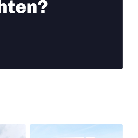
chten?