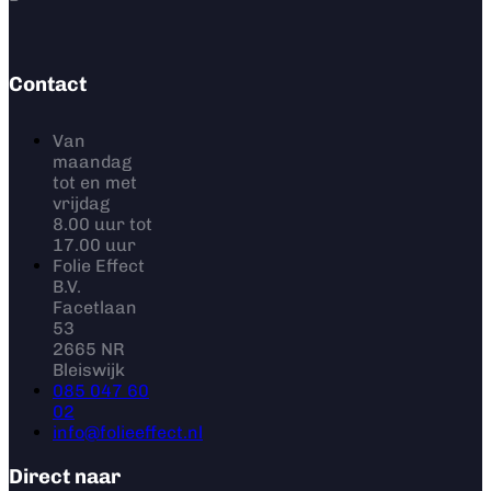
Contact
Van
maandag
tot en met
vrijdag
8.00 uur tot
17.00 uur
Folie Effect
B.V.
Facetlaan
53
2665 NR
Bleiswijk
085 047 60
02
info@folieeffect.nl
Direct naar