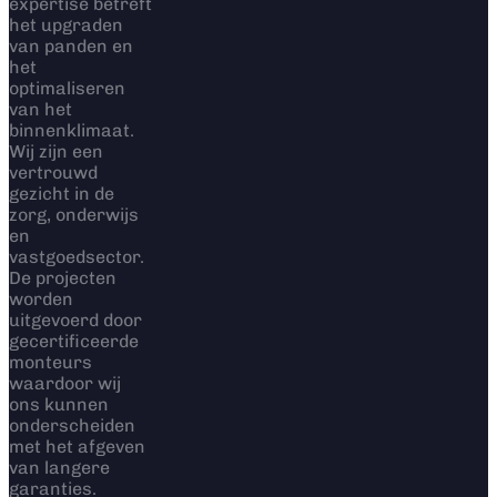
expertise betreft
het upgraden
van panden en
het
optimaliseren
van het
binnenklimaat.
Wij zijn een
vertrouwd
gezicht in de
zorg, onderwijs
en
vastgoedsector.
De projecten
worden
uitgevoerd door
gecertificeerde
monteurs
waardoor wij
ons kunnen
onderscheiden
met het afgeven
van langere
garanties.