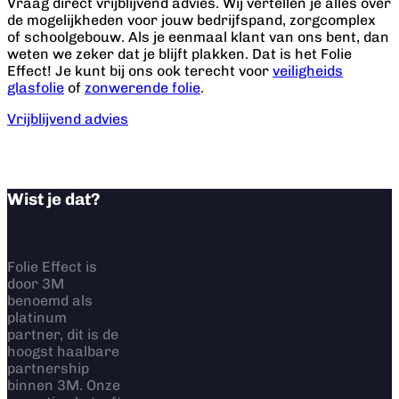
Vraag direct vrijblijvend advies. Wij vertellen je alles over
de mogelijkheden voor jouw bedrijfspand, zorgcomplex
of schoolgebouw. Als je eenmaal klant van ons bent, dan
weten we zeker dat je blijft plakken. Dat is het Folie
Effect! Je kunt bij ons ook terecht voor
veiligheids
glasfolie
of
zonwerende folie
.
Vrijblijvend advies
Wist je dat?
Folie Effect is
door 3M
benoemd als
platinum
partner, dit is de
hoogst haalbare
partnership
binnen 3M. Onze