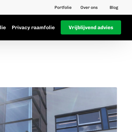
Portfolie
Over ons
Blog
lie
Privacy raamfolie
Vrijblijvend advies