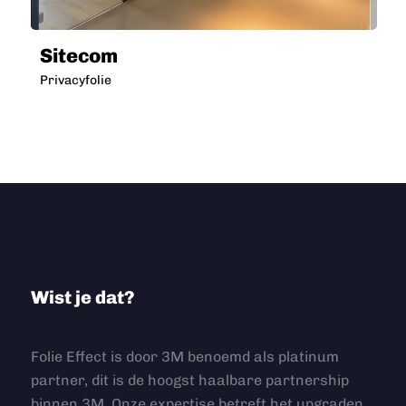
Sitecom
Privacyfolie
Wist je dat?
Folie Effect is door 3M benoemd als platinum
partner, dit is de hoogst haalbare partnership
binnen 3M. Onze expertise betreft het upgraden